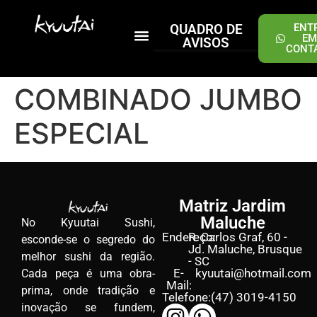
QUADRO DE
ENT
EM
AVISOS
CONT
PEÇA ONLINE
COMBINADO JUMBO
ESPECIAL
Matriz Jardim
Maluche
No Kyuutai Sushi,
Endereço:
R. Carlos Graf, 60 -
esconde-se o segredo do
Jd. Maluche, Brusque
melhor sushi da região.
- SC
E-
kyuutai@hotmail.com
Cada peça é uma obra-
Mail:
prima, onde tradição e
Telefone:
(47) 3019-4150
inovação se fundem,