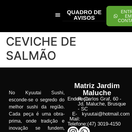
QUADRO DE
ENT
EM
AVISOS
CONT
PEÇA ONLINE
CEVICHE DE
SALMÃO
Matriz Jardim
Maluche
No Kyuutai Sushi,
Endereço:
R. Carlos Graf, 60 -
esconde-se o segredo do
Jd. Maluche, Brusque
melhor sushi da região.
- SC
E-
kyuutai@hotmail.com
Cada peça é uma obra-
Mail:
prima, onde tradição e
Telefone:
(47) 3019-4150
inovação se fundem,