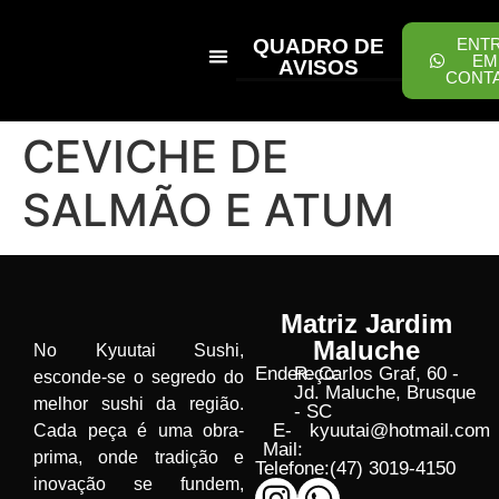
QUADRO DE
ENT
EM
AVISOS
CONT
PEÇA ONLINE
CEVICHE DE
SALMÃO E ATUM
Matriz Jardim
Maluche
No Kyuutai Sushi,
Endereço:
R. Carlos Graf, 60 -
esconde-se o segredo do
Jd. Maluche, Brusque
melhor sushi da região.
- SC
E-
kyuutai@hotmail.com
Cada peça é uma obra-
Mail:
prima, onde tradição e
Telefone:
(47) 3019-4150
inovação se fundem,