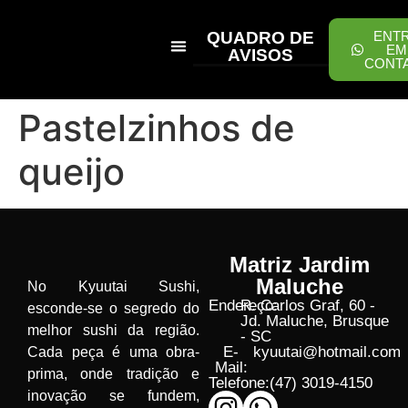
QUADRO DE
ENT
EM
AVISOS
CONT
PEÇA ONLINE
Pastelzinhos de
queijo
Matriz Jardim
Maluche
No Kyuutai Sushi,
Endereço:
R. Carlos Graf, 60 -
esconde-se o segredo do
Jd. Maluche, Brusque
melhor sushi da região.
- SC
E-
kyuutai@hotmail.com
Cada peça é uma obra-
Mail:
prima, onde tradição e
Telefone:
(47) 3019-4150
inovação se fundem,